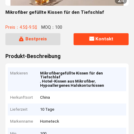
2
/
4
Mikrofiber gefüllte Kissen für den Tiefschlaf
Preis：4.5$-9.5$
MOQ：100
Bestpreis
Kontakt
Produkt-Beschreibung
Markieren
Mikrofibergefüllte Kissen für den
Tiefschlaf
,
,
Hotel-Kissen aus Mikrofiber
Hypoallergenes Halskonturkissen
Herkunftsort
China
Lieferzeit
10 Tage
Markenname
Hometeck
Min
100