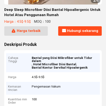
2
/
4
Deep Sleep Microfiber Diisi Bantal Hipoallergenic Untuk
Hotel Atau Penggunaan Rumah
Harga：4.5$-9.5$
MOQ：100
Harga terbaik
Hubungi sekarang
Deskripsi Produk
Cahaya
Bantal yang Diisi Mikrofiber untuk Tidur
dalam
Tinggi
,
,
Hotel Microfiber Diisi Bantal
Bantal Kontur Servikal Hipoalergenik
Harga
4.5$-9.5$
Kemasan
Pengemasan Vakum
rincian
Kuantitas min
100
Order