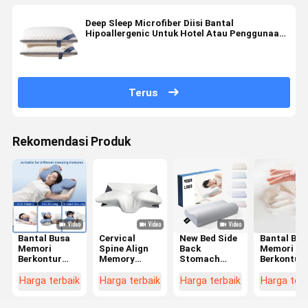
Deep Sleep Microfiber Diisi Bantal
Hipoallergenic Untuk Hotel Atau Penggunaan
Rumah
Terus
Rekomendasi Produk
Bantal Busa
Cervical
New Bed Side
Bantal Bus
Memori
Spine Align
Back
Memori
Berkontur
Memory
Stomach
Berkontur
untuk Tidur
Foam Pillow
Sleepier
Pilihan
Telentang
Contour
Orthopedic
Utama unt
Harga terbaik
Harga terbaik
Harga terbaik
Harga terb
dan Samping
Ergonomic
Pillow
Penyelara
dengan
Butterfly
Cervical
Leher dan