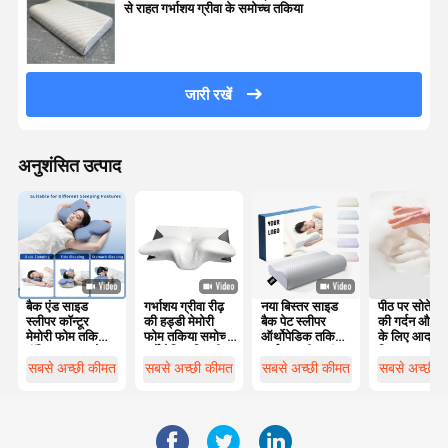
से राहत गर्भाशय ग्रीवा के समोच्च तकिया
जारी रखें
अनुशंसित उत्पाद
बैक एंड साइड
गर्भाशय ग्रीवा रीढ़
नया बिस्तर साइड
पीठ पर सोते लोग
स्लीपर कॉन्टूर
की हड्डी मेमोरी
बैक पेट स्लीपर
की गर्दन और स
मेमोरी फोम तकिया
फोम तकिया समोच्च
ऑर्थोपेडिक तकिया
के लिए आदर्श
पॉलिस्टर कवर के
एर्गोनोमिक तितली
गर्भाशय ग्रीवा बांस
विकल्प
साथ मशीन धोने के
के आकार का
समोच्च एर्गोनोमिक
सबसे अच्छी कीमत
सबसे अच्छी कीमत
सबसे अच्छी कीमत
सबसे अच्छी 
लिए उपयुक्त
मेमोरी फोम तकिया
ऑर्थोपेडिक सिर