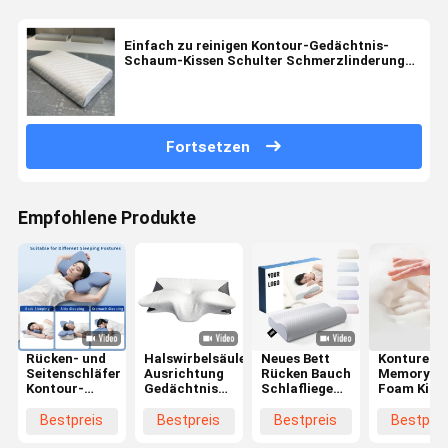
Einfach zu reinigen Kontour-Gedächtnis-
Schaum-Kissen Schulter Schmerzlinderung
Halskontur-Kissen
Fortsetzen
Empfohlene Produkte
Rücken- und
Halswirbelsäule
Neues Bett
Kontured
Seitenschläfer
Ausrichtung
Rücken Bauch
Memory
Kontour-
Gedächtnis
Schlafliege
Foam Kiss
Kissen aus
Schaum
Orthopädisches
Die ultimat
Speicherschaum
Kissen Kontur
Kissen Hals
Wahl für d
Bestpreis
Bestpreis
Bestpreis
Bestprei
mit
Ergonomische
Bambus
Hals und d