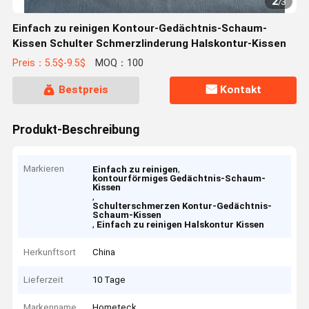
2
/
3
Einfach zu reinigen Kontour-Gedächtnis-Schaum-
Kissen Schulter Schmerzlinderung Halskontur-Kissen
Preis：5.5$-9.5$
MOQ：100
Bestpreis
Kontakt
Produkt-Beschreibung
Markieren
,
Einfach zu reinigen
kontourförmiges Gedächtnis-Schaum-
Kissen
,
Schulterschmerzen Kontur-Gedächtnis-
Schaum-Kissen
,
Einfach zu reinigen Halskontur Kissen
Herkunftsort
China
Lieferzeit
10 Tage
Markenname
Hometeck