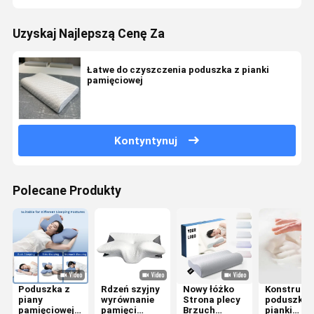
Uzyskaj Najlepszą Cenę Za
Łatwe do czyszczenia poduszka z pianki
pamięciowej
Kontyntynuj
Polecane Produkty
Poduszka z
Rdzeń szyjny
Nowy łóżko
Konstruow
piany
wyrównanie
Strona plecy
poduszka 
pamięciowej
pamięci
Brzuch
pianki