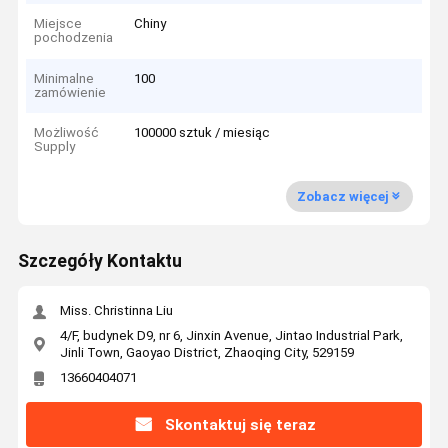
Miejsce
Chiny
pochodzenia
Minimalne
100
zamówienie
Możliwość
100000 sztuk / miesiąc
Supply
Zobacz więcej
Szczegóły Kontaktu
Miss. Christinna Liu
4/F, budynek D9, nr 6, Jinxin Avenue, Jintao Industrial Park,
Jinli Town, Gaoyao District, Zhaoqing City, 529159
13660404071
Skontaktuj się teraz