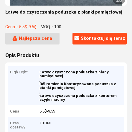
2
/
3
Łatwe do czyszczenia poduszka z pianki pamięciowej
Cena：5.5$-9.5$
MOQ：100
Najlepsza cena
Skontaktuj się teraz
Opis Produktu
High Light
Łatwo czyszczona poduszka z piany
pamięciowej
,
Ból ramienia Konturyzowana poduszka z
pianki pamięciowej
,
Łatwo czyszczona poduszka z konturem
szyjki macicy
Cena
5.5$-9.5$
Czas
10 DNI
dostawy