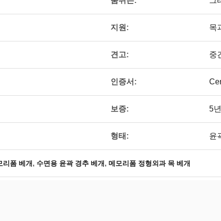
숨쉬는:
그
지원:
목
견고:
중
인증서:
Ce
보증:
5
형태:
윤
,
,
모리폼 베개
수면용 윤곽 경추 베개
메모리폼 정형외과 목 베개