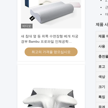
1
근
더
제품 
비디오
새 침대 옆 등 위쪽 수면장형 베개 자궁
제품 
경부 Bambu 프로파일 인체공학
사용
Memory Foam Pillow 고형 머리
최고의 가격을 얻으십시오
충전
로고
색상
크기
특징
무게