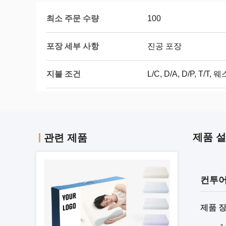
최소 주문 수량
100
포장 세부 사항
진공 포장
지불 조건
L/C, D/A, D/P, T
제품 
관련 제품
컨투어
제품 