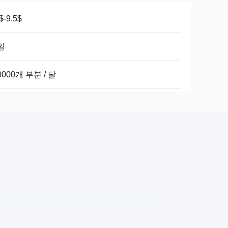
$-9.5$
일
0000개 부분 / 달