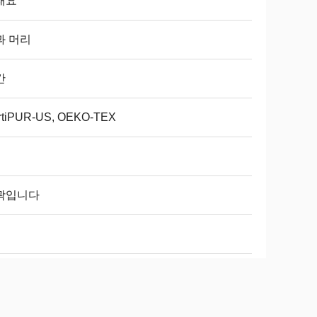
래요
과 머리
간
rtiPUR-US, OEKO-TEX
년
곽입니다