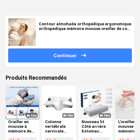
Contour almohada orthopédique ergonomique
orthopédique mémoire mousse oreiller de cou
oreiller de lit cervical pour dormir
Continuer
Produits Recommandés
Oreiller en
Colonne
Nouveau lit
L'oreiller e
mousse à
vertébrale
Côté arrière
mousse de
mémoire de
cervicale
Estomac
mémoire e
forme profilé
aligner le
Dormeur
forme de