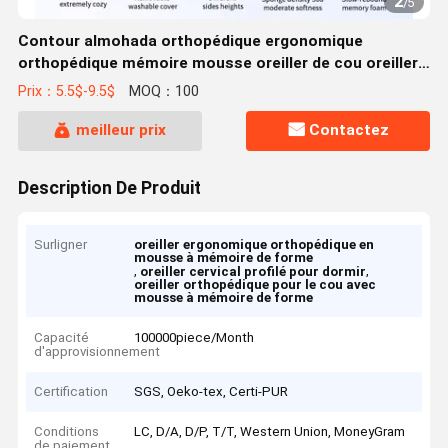
2
/
5
Contour almohada orthopédique ergonomique
orthopédique mémoire mousse oreiller de cou oreiller
de lit cervical pour dormir
Prix：5.5$-9.5$
MOQ：100
meilleur prix
Contactez
Description De Produit
Surligner
oreiller ergonomique orthopédique en
mousse à mémoire de forme
,
,
oreiller cervical profilé pour dormir
oreiller orthopédique pour le cou avec
mousse à mémoire de forme
Capacité
100000piece/Month
d'approvisionnement
Certification
SGS, Oeko-tex, Certi-PUR
Conditions
LC, D/A, D/P, T/T, Western Union, MoneyGram
de paiement