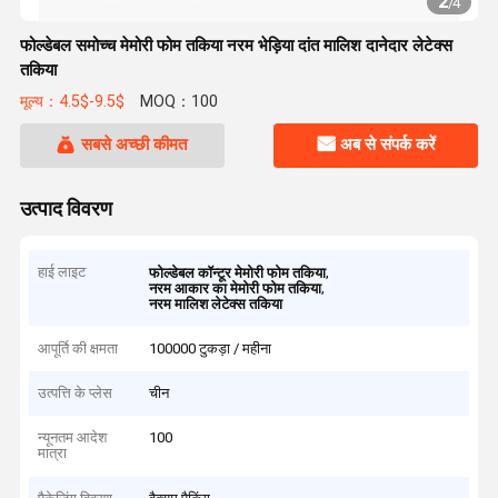
2
/
4
फोल्डेबल समोच्च मेमोरी फोम तकिया नरम भेड़िया दांत मालिश दानेदार लेटेक्स
तकिया
मूल्य：4.5$-9.5$
MOQ：100
सबसे अच्छी कीमत
अब से संपर्क करें
उत्पाद विवरण
हाई लाइट
,
फोल्डेबल कॉन्टूर मेमोरी फोम तकिया
,
नरम आकार का मेमोरी फोम तकिया
नरम मालिश लेटेक्स तकिया
आपूर्ति की क्षमता
100000 टुकड़ा / महीना
उत्पत्ति के प्लेस
चीन
न्यूनतम आदेश
100
मात्रा