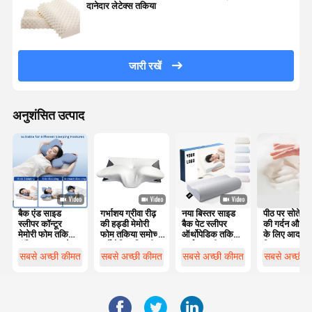
दानेदार लेटेक्स तकिया
जारी रखें
अनुशंसित उत्पाद
बैक एंड साइड
गर्भाशय ग्रीवा रीढ़
नया बिस्तर साइड
पीठ पर सोते लोग
स्लीपर कॉन्टूर
की हड्डी मेमोरी
बैक पेट स्लीपर
की गर्दन और स
मेमोरी फोम तकिया
फोम तकिया समोच्च
ऑर्थोपेडिक तकिया
के लिए आदर्श
पॉलिस्टर कवर के
एर्गोनोमिक तितली
गर्भाशय ग्रीवा बांस
विकल्प
साथ मशीन धोने के
के आकार का
समोच्च एर्गोनोमिक
सबसे अच्छी कीमत
सबसे अच्छी कीमत
सबसे अच्छी कीमत
सबसे अच्छी 
लिए उपयुक्त
मेमोरी फोम तकिया
ऑर्थोपेडिक सिर