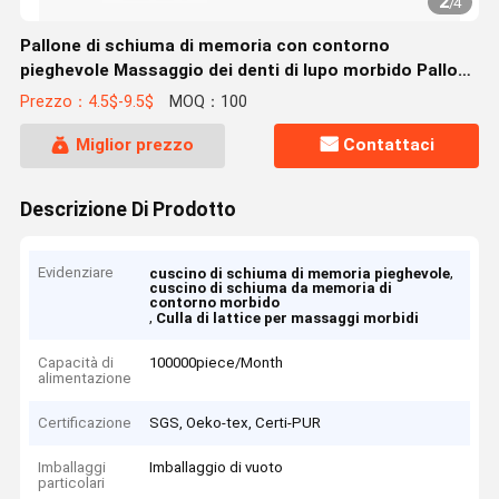
2
/
4
Pallone di schiuma di memoria con contorno
pieghevole Massaggio dei denti di lupo morbido Pallone
di lattice granulare
Prezzo：4.5$-9.5$
MOQ：100
Miglior prezzo
Contattaci
Descrizione Di Prodotto
Evidenziare
,
cuscino di schiuma di memoria pieghevole
cuscino di schiuma da memoria di
contorno morbido
,
Culla di lattice per massaggi morbidi
Capacità di
100000piece/Month
alimentazione
Certificazione
SGS, Oeko-tex, Certi-PUR
Imballaggi
Imballaggio di vuoto
particolari