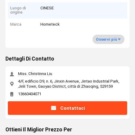
Luogo di
CINESE
origine
Marca
Hometeck
Osservi più
Dettagli Di Contatto
Miss. Christinna Liu
4/F, edificio D9, n. 6, Jinxin Avenue, Jintao Industrial Park,
Jinli Town, Gaoyao District, città di Zhaoqing, 529159
13660404071
Contattaci
Ottieni Il Miglior Prezzo Per