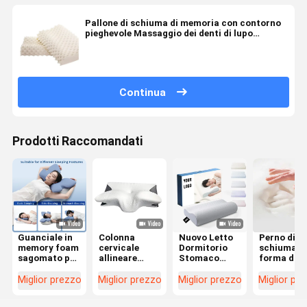
Pallone di schiuma di memoria con contorno
pieghevole Massaggio dei denti di lupo
morbido Pallone di lattice granulare
Continua
Prodotti Raccomandati
Guanciale in
Colonna
Nuovo Letto
Perno di
memory foam
cervicale
Dormitorio
schiuma a
sagomato per
allineare
Stomaco
forma di
chi dorme
cuscino di
Dormitorio
memoria L
sulla schiena
schiuma di
Cuscino
scelta
Miglior prezzo
Miglior prezzo
Miglior prezzo
Miglior pr
e sul fianco
memoria
Ortopedico
migliore p
con fodera in
contorno
Contour
l'allineam