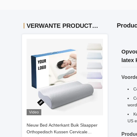
Produc
VERWANTE PRODUCTEN
Opvou
latex
Voord
C
C
word
Video
K
US e
Nieuw Bed Achterkant Buik Slaapper
Orthopedisch Kussen Cervicale
Produc