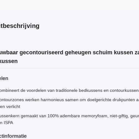
tbeschrijving
wbaar gecontouriseerd geheugen schuim kussen za
 kussen
elen
ombineert de voordelen van traditionele bedkussens en contourkusse
ontourzones werken harmonieus samen om doelgerichte drukpunten aan t
en verlicht
ussenkern gemaakt van 100% adembare memoryfoam, niet-giftig, geur
n ISPA
tinformatie