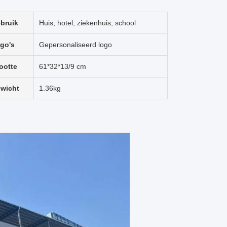
bruik
Huis, hotel, ziekenhuis, school
go's
Gepersonaliseerd logo
ootte
61*32*13/9 cm
wicht
1.36kg