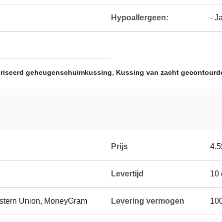
Hypoallergeen:
- J
,
riseerd geheugenschuimkussing
Kussing van zacht gecontour
Prijs
4.5
Levertijd
10
Western Union, MoneyGram
Levering vermogen
10