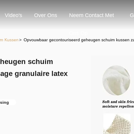
Video's
Over Ons
Neem Contact Met
G
Ons Op
im Kussen
>
Opvouwbaar gecontouriseerd geheugen schuim kussen zac
eheugen schuim
ge granulaire latex
sing