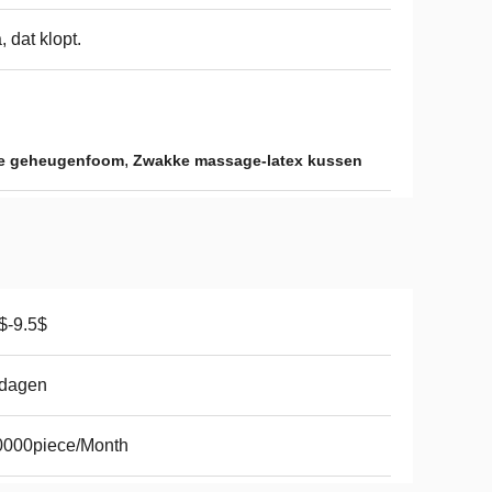
a, dat klopt.
,
de geheugenfoom
Zwakke massage-latex kussen
$-9.5$
 dagen
0000piece/Month