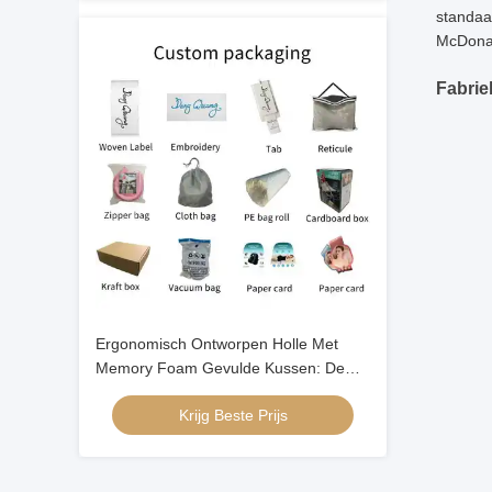
standaa
McDonal
Fabri
Ergonomisch Ontworpen Holle Met
Memory Foam Gevulde Kussen: De
Ultieme Oplossing voor een Goede
Krijg Beste Prijs
Nachtrust