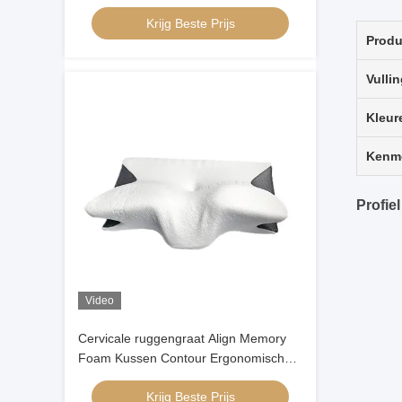
Bamboe Contour Ergonomisch
Krijg Beste Prijs
Geheugen Schuim Kussen
Prod
Orthopedisch Hoofd
Vulli
Kleur
Kenm
Profiel
Video
Cervicale ruggengraat Align Memory
Foam Kussen Contour Ergonomische
vlindervormige
Krijg Beste Prijs