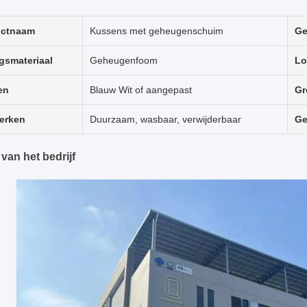
uctnaam
Kussens met geheugenschuim
Ge
ngsmateriaal
Geheugenfoom
Lo
en
Blauw Wit of aangepast
Gr
erken
Duurzaam, wasbaar, verwijderbaar
Ge
 van het bedrijf