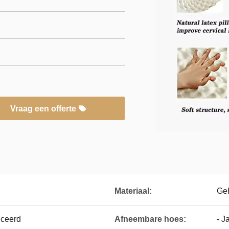
Vraag een offerte
Materiaal:
Ge
iceerd
Afneembare hoes:
- J