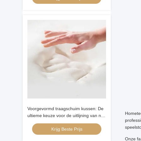
Voorgevormd traagschuim kussen: De
Hometec
ultieme keuze voor de uitlijning van nek
profess
en hoofd bij rugslapers
speelst
Krijg Beste Prijs
Onze fa