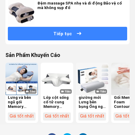
Đệm massage SPA nhẹ và di động Bảo vệ cổ
mà không sụp đổ
Tiếp tục
Sản Phẩm Khuyến Cáo
Lưng và bên
Lớp cột sống
giường mới
Gối Memor
ngủ gối
cổ tử cung
Lưng bên
Foam
Memory
Memory
bụng Ống ngủ
Contoured
Foam có vỏ
Foam Pillow
gối chỉnh hình
lựa chọn c
polyester phù
Contour
cổ tử cung
cùng cho 
Giá tốt nhất
Giá tốt nhất
Giá tốt nhất
Giá tốt n
hợp cho máy
Ergonomic
Bamboo
và đầu củ
giặt
Butterfly
Contour
người ngủ
Shape
Ergonomic
nằm trên l
Memory