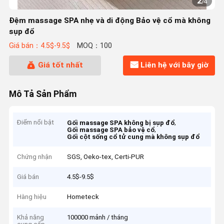
2
/
4
Đệm massage SPA nhẹ và di động Bảo vệ cổ mà không
sụp đổ
Giá bán：4.5$-9.5$
MOQ：100
Giá tốt nhất
Liên hệ với bây giờ
Mô Tả Sản Phẩm
Điểm nổi bật
,
Gối massage SPA không bị sụp đổ
,
Gối massage SPA bảo vệ cổ
Gối cột sống cổ tử cung mà không sụp đổ
Chứng nhận
SGS, Oeko-tex, Certi-PUR
Giá bán
4.5$-9.5$
Hàng hiệu
Hometeck
Khả năng
100000 mảnh / tháng