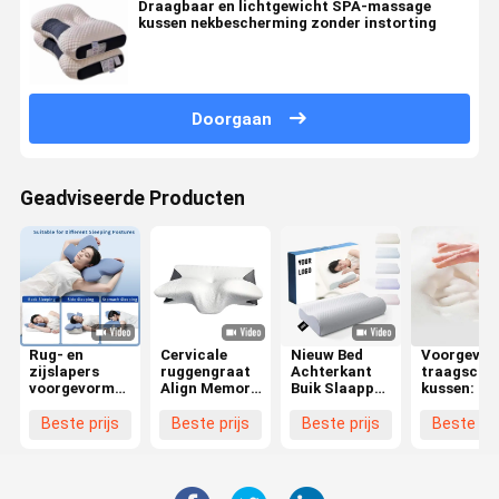
Draagbaar en lichtgewicht SPA-massage
kussen nekbescherming zonder instorting
Doorgaan
Geadviseerde Producten
Rug- en
Cervicale
Nieuw Bed
Voorgevo
zijslapers
ruggengraat
Achterkant
traagschu
voorgevormd
Align Memory
Buik Slaapper
kussen: De
traagschuim
Foam Kussen
Orthopedisch
ultieme ke
kussen met
Contour
Kussen
voor de
Beste prijs
Beste prijs
Beste prijs
Beste pri
polyester
Ergonomische
Cervicale
uitlijning 
hoes geschikt
vlindervormige
Bamboe
nek en hoo
voor
Contour
bij rugslap
machinewas
Ergonomisch