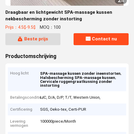
2
/
4
Draagbaar en lichtgewicht SPA-massage kussen
nekbescherming zonder instorting
Prijs：4.5$-9.5$
MOQ：100
Beste prijs
Contact nu
Productomschrijving
Hoog licht
,
SPA-massage kussen zonder ineenstorten
,
Halsbescherming SPA-massage kussen
Cervicale ruggengraatkussing zonder
instorting
Betalingscondities
L/C, D/A, D/P, T/T, Western Union,
Certificering
SGS, Oeko-tex, Certi-PUR
Levering
100000piece/Month
vermogen