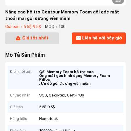
2
/
3
Nâng cao hỗ trợ Contour Memory Foam gối góc mắt
thoải mái gối đường viền mềm
Giá bán：5.5$-9.5$
MOQ：100
Giá tốt nhất
Liên hệ với bây giờ
Mô Tả Sản Phẩm
Điểm nổi bật
,
Gối Memory Foam hỗ trợ cao
Ống mắt góc hình dạng Memory Foam
Pillow
,
Ưu dỗ gối đường viền mềm
Chứng nhận
SGS, Oeko-tex, Certi-PUR
Giá bán
5.5$-9.5$
Hàng hiệu
Hometeck
Khả năng
100000 mảnh / tháng