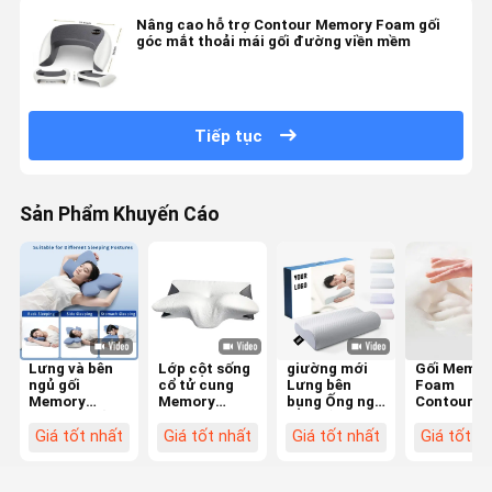
Nâng cao hỗ trợ Contour Memory Foam gối
góc mắt thoải mái gối đường viền mềm
Tiếp tục
Sản Phẩm Khuyến Cáo
Lưng và bên
Lớp cột sống
giường mới
Gối Memor
ngủ gối
cổ tử cung
Lưng bên
Foam
Memory
Memory
bụng Ống ngủ
Contoured
Foam có vỏ
Foam Pillow
gối chỉnh hình
lựa chọn c
polyester phù
Contour
cổ tử cung
cùng cho 
Giá tốt nhất
Giá tốt nhất
Giá tốt nhất
Giá tốt n
hợp cho máy
Ergonomic
Bamboo
và đầu củ
giặt
Butterfly
Contour
người ngủ
Shape
Ergonomic
nằm trên l