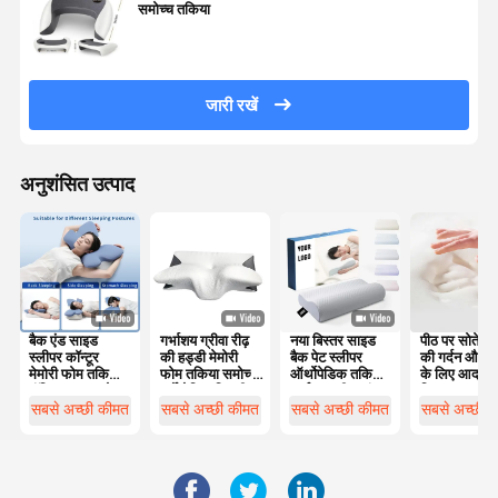
समोच्च तकिया
जारी रखें
अनुशंसित उत्पाद
बैक एंड साइड
गर्भाशय ग्रीवा रीढ़
नया बिस्तर साइड
पीठ पर सोते लोग
स्लीपर कॉन्टूर
की हड्डी मेमोरी
बैक पेट स्लीपर
की गर्दन और स
मेमोरी फोम तकिया
फोम तकिया समोच्च
ऑर्थोपेडिक तकिया
के लिए आदर्श
पॉलिस्टर कवर के
एर्गोनोमिक तितली
गर्भाशय ग्रीवा बांस
विकल्प
साथ मशीन धोने के
के आकार का
समोच्च एर्गोनोमिक
सबसे अच्छी कीमत
सबसे अच्छी कीमत
सबसे अच्छी कीमत
सबसे अच्छी 
लिए उपयुक्त
मेमोरी फोम तकिया
ऑर्थोपेडिक सिर