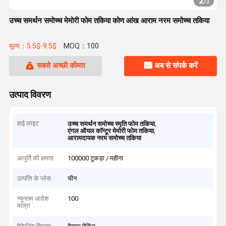
2
/
3
उच्च समर्थन समोच्च मेमोरी फोम तकिया कोण आंख आराम नरम समोच्च तकिया
मूल्य：5.5$-9.5$
MOQ：100
सबसे अच्छी कीमत
अब से संपर्क करें
उत्पाद विवरण
हाई लाइट
,
उच्च समर्थन समोच्च स्मृति फोम तकिया
,
एंगल ऑयल कॉन्टूर मेमोरी फोम तकिया
आरामदायक नरम समोच्च तकिया
आपूर्ति की क्षमता
100000 टुकड़ा / महीना
उत्पत्ति के प्लेस
चीन
न्यूनतम आदेश
100
मात्रा