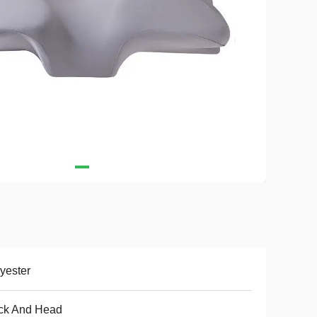
yester
ck And Head