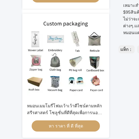
เหมาะสํ
$95สินค
ไม่ว่าจ
ต่างๆ.แ
หมอนแต่ล
แท็ก：
หมอนเมมโมรี่โฟมเว้าเว้าดีไซน์ตามหลัก
สรีรศาสตร์ โซลูชั่นที่ดีที่สุดเพื่อการนอน
หลับพักผ่อนอย่างเต็มที่
หา ราคา ที่ ดี ที่สุด