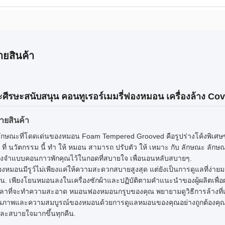
ายสินค้า
ศีรษะสนับสนุน คอนทูเรอร์เมมรี่ฟองหมอน เครื่องล้าง Co
ายสินค้า
ลักษณะที่โดดเด่นของหมอน Foam Tempered Grooved คือรูปร่างโค้งพิเศษขอ
ที่ นวัตกรรม นี้ ทํา ให้ หมอน สามารถ ปรับตัว ให้ เหมาะ กับ ลักษณะ ลัก
จําแบบคอนกาวพักคุณไว้ในกอดที่สบายใจ เพื่อนอนหลับสบายๆ.
หมอนมีรูว์ไม่เพียงแค่ให้ความสะดวกสบายสูงสุด แต่ยังเป็นการดูแลที่ง่า
าน. เพียงโยนหมอนลงในเครื่องซักผ้าและปฏิบัติตามคําแนะนําของผู้ผลิตเพื่อผ
งเวลาที่จะทําความสะอาด หมอนฟองหมอนกรูบของคุณ พยายามดูวิธีการล้างที่แ
ุณภาพและความสมบูรณ์ของหมอนด้วยการดูแลหมอนของคุณอย่างถูกต้องคุณ
ะสบายใจมากขึ้นทุกคืน.