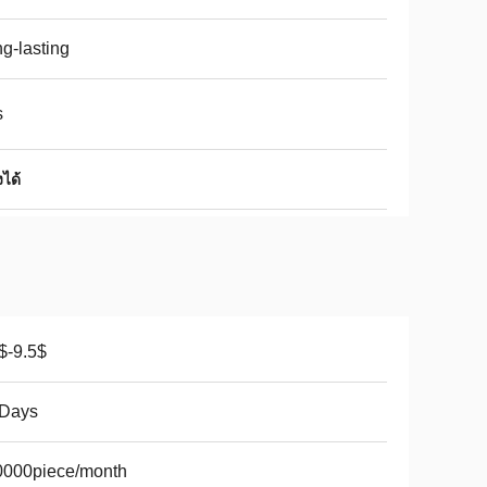
g-lasting
s
ได้
$-9.5$
 Days
0000piece/month