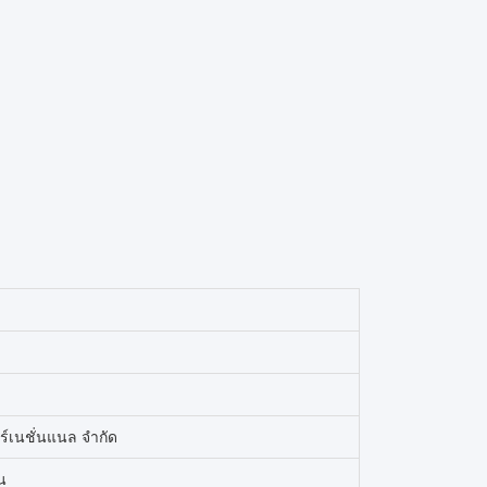
์เนชั่นแนล จํากัด
น