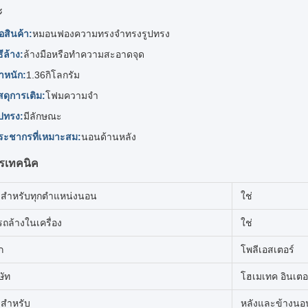
ะ
่อสินค้า:
หมอนฟองความทรงจําทรงรูปทรง
ธีล้าง:
ล้างมือหรือทําความสะอาดจุด
ําหนัก:
1.36กิโลกรัม
สดุการเติม:
โฟมความจํา
ูปทรง:
มีลักษณะ
ระชากรที่เหมาะสม:
นอนด้านหลัง
รเทคนิค
สําหรับทุกตําแหน่งนอน
ใช่
ถล้างในเครื่อง
ใช่
ก
โพลีเอสเตอร์
ษัท
โฮเมเทค อินเตอร
สําหรับ
หลังและข้างนอ