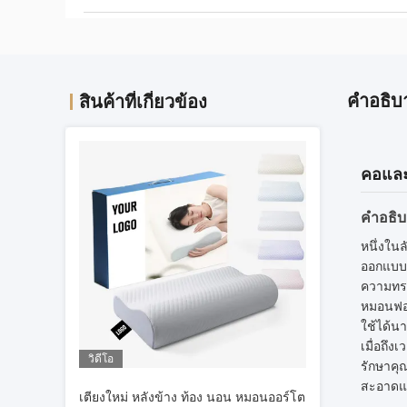
คําอธิบ
สินค้าที่เกี่ยวข้อง
คอและ
คําอธิบ
หนึ่งใน
ออกแบบ 
ความทรง
หมอนฟอง
ใช้ได้น
เมื่อถึ
วิดีโอ
รักษาค
สะอาดแล
เตียงใหม่ หลังข้าง ท้อง นอน หมอนออร์โต