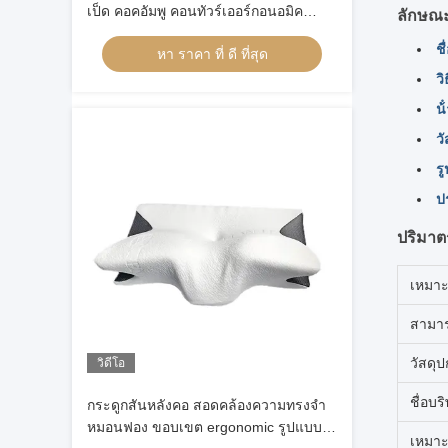
เป็ด คอคอัมพู คอนทัวร์เออร์กอนอมิค
ลักษณ
ความจํา หมอนฟอง หัวออร์โตเป็ด
ชื
หา ราคา ที่ ดี ที่สุด
วิ
น้
วั
ร
ป
ปริมาต
เหมาะ
สามาร
วัสดุป
วิดีโอ
ชื่อบริ
กระดูกสันหลังคอ สอดคล้องความทรงจํา
หมอนฟอง ขอบเขต ergonomic รูปแบบ
เหมาะ