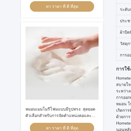
กระพริก
หา ราคา ที่ ดี ที่สุด
ระดับ
ประชา
ผ้าปิด
วัสดุก
การอ
การใช้
Hometec
สบายใจแ
ระหว่า
การออกแ
หมอน โพล
หมอนเมมโมรีโฟมแบบมีรูปทรง: สุดยอด
เกิดการ
ตัวเลือกสำหรับการจัดตำแหน่งคอและ
ด้วยกา
ศีรษะของผู้ที่นอนหงาย
Hometeck
หา ราคา ที่ ดี ที่สุด
นอนหลับ