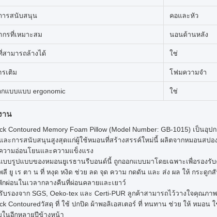
การสนับสนุน
คอและหัว
กรที่เหมาะสม
นอนด้านหลัง
ที่สามารถล้างได้
ใช่
ารเติม
โฟมความจํา
อกแบบแบบ ergonomic
ใช่
งาน
k Contoured Memory Foam Pillow (Model Number: GB-1015) เป็นอุปกรณ
ละการสนับสนุนสูงสุดแก่ผู้ใช้หมอนที่สร้างสรรค์ใหม่นี้ ผลิตจากหมอนสปอ
งความอ่อนโยนและความแข็งแรง
บบรูปแบบของหมอนยูเรธานรีบอนด์นี้ ถูกออกแบบมาโดยเฉพาะเพื่อรองรับคอ
ี ยู เร ตา น ที่ หงุด หงิด ช่วย ลด จุด ความ กดดัน และ ส่ง ผล ให้ กระดูกส
พักผ่อนในเวลากลางคืนที่ผ่อนคลายและเยาว์
รรับรองจาก SGS, Oeko-tex และ Certi-PUR ลูกค้าสามารถไว้วางใจคุ
 Contouredวัสดุ ที่ ใช้ ปกปิด ผ้าพอลิเอสเตอร์ ที่ ทนทาน ช่วย ให้ หมอน ใช้ 
ในอีกหลายปีข้างหน้า