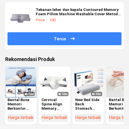
Tekanan leher dan kepala Contoured Memory
Foam Pillow Machine Washable Cover Metode
cuci yang nyaman Termasuk
Price： 100
Terus
Rekomendasi Produk
Bantal Busa
Cervical
New Bed Side
Bantal Bus
Memori
Spine Align
Back
Memori
Berkontur
Memory
Stomach
Berkontur
untuk Tidur
Foam Pillow
Sleepier
Pilihan
Telentang
Contour
Orthopedic
Utama unt
Harga terbaik
Harga terbaik
Harga terbaik
Harga terb
dan Samping
Ergonomic
Pillow
Penyelara
dengan
Butterfly
Cervical
Leher dan