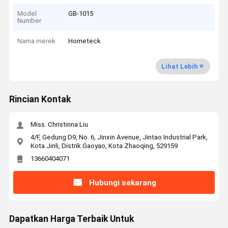
Model
GB-1015
Number
Nama merek
Hometeck
Lihat Lebih
Rincian Kontak
Miss. Christinna Liu
4/F, Gedung D9, No. 6, Jinxin Avenue, Jintao Industrial Park,
Kota Jinli, Distrik Gaoyao, Kota Zhaoqing, 529159
13660404071
Hubungi sekarang
Dapatkan Harga Terbaik Untuk