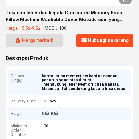
1
/
1
Tekanan leher dan kepala Contoured Memory Foam
Pillow Machine Washable Cover Metode cuci yang
nyaman Termasuk
Harga：5.5$-9.5$
MOQ：100
Harga terbaik
Hubungi sekarang
Deskripsi Produk
Cahaya
bantal busa memori berkontur dengan
penutup yang bisa dicuci
Tinggi
,
,
Mendukung leher Memori busa bantal
Mesin bantal pendukung kepala bisa dicuci
Delivery Time
10 Days
Harga
5.5$-9.5$
Minimum
100
Order
Quantity