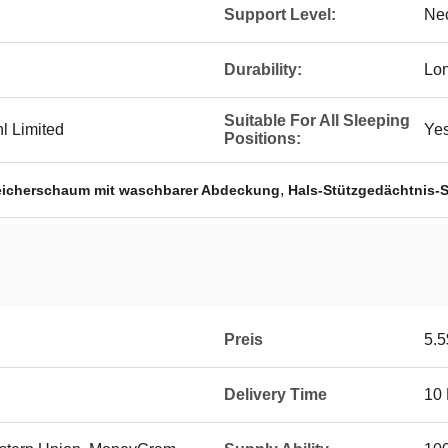
Support Level:
Ne
Durability:
Lon
Suitable For All Sleeping
l Limited
Ye
Positions:
,
eicherschaum mit waschbarer Abdeckung
Hals-Stützgedächtnis-
Preis
5.5
Delivery Time
10