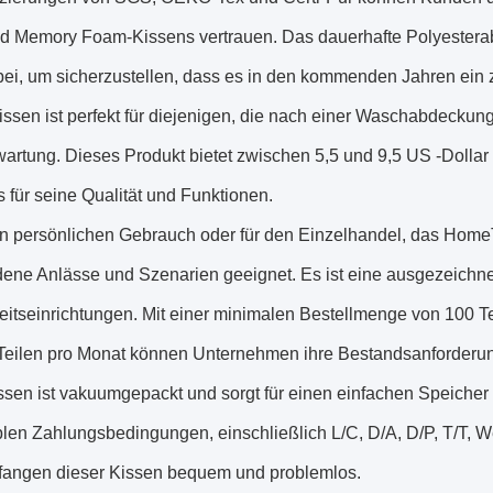
d Memory Foam-Kissens vertrauen. Das dauerhafte Polyesterabd
ei, um sicherzustellen, dass es in den kommenden Jahren ein zu
ssen ist perfekt für diejenigen, die nach einer Waschabdeckun
rtung. Dieses Produkt bietet zwischen 5,5 und 9,5 US -Dollar u
s für seine Qualität und Funktionen.
en persönlichen Gebrauch oder für den Einzelhandel, das Home
dene Anlässe und Szenarien geeignet. Es ist eine ausgezeichne
itseinrichtungen. Mit einer minimalen Bestellmenge von 100 Te
Teilen pro Monat können Unternehmen ihre Bestandsanforderun
sen ist vakuumgepackt und sorgt für einen einfachen Speicher u
blen Zahlungsbedingungen, einschließlich L/C, D/A, D/P, T/T, 
angen dieser Kissen bequem und problemlos.