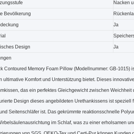
tzungsstufe
Nacken u
e Bevölkerung
Rückenla
deckung
Ja
ial
Speicher
isches Design
Ja
ungen
 Contoured Memory Foam Pillow (Modellnummer: GB-1015) ist 
 ultimative Komfort und Unterstützung bietet. Dieses innovati
kissen, das ein perfektes Gleichgewicht zwischen Weichheit un
rierte Design dieses angebildeten Urethankissens ist speziell fü
nd Seitenschläfer ist. Das gekrümmte reaktionsschnelle Polyur
Wirbelsäulenausrichtung im Schlaf, was zu einer erholsamen un
ifizierungen von SGS, OEKO-Tex und Certi-Pur können Kunden d