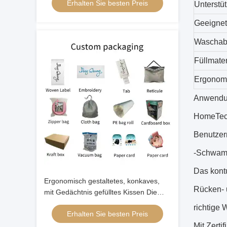
Erhalten Sie besten Preis
Schlafenden
Unterstü
Geeignet
Waschab
Füllmater
Ergonom
Anwend
HomeTeck
Benutzern
-Schwamm
Das kontu
Ergonomisch gestaltetes, konkaves,
Rücken- u
mit Gedächtnis gefülltes Kissen Die
ultimative Lösung für einen guten
richtige 
Erhalten Sie besten Preis
Schlaf
Mit Zert