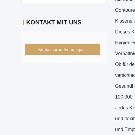
Contoure
Kissens b
KONTAKT MIT UNS
Dieses Ki
Hygienewa
Kontaktieren Sie uns jetzt
Verhältni
Ob für d
verschie
Gesundhe
100.000 
Jedes Kis
und flexi
und Empf