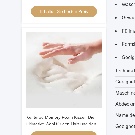
Wasch
Ergonomische Schmetterlingsform
Erhalten Sie besten Preis
Gewic
Füllma
Form:
Geeig
Technisc
Geeignet 
Maschin
Abdeckma
Name de
Kontured Memory Foam Kissen Die
ultimative Wahl für den Hals und den
Geeignet
Kopf der auf der Rückenlehne