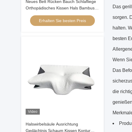
Neues Bett Rücken Bauch Schlafliege
Das geril
Orthopädisches Kissen Hals Bambus
Kontur Ergonomisches Gedächtnis
sorgen. D
Erhalten Sie besten Preis
Schaumkissen Orthopädischer Kopf
halten. 
besten Er
Allergen
Wenn Sie
Das Befol
sicherzu
die richt
genießen
Video
Merkmal
Produ
Halswirbelsäule Ausrichtung
Gedächtnis Schaum Kissen Kontur