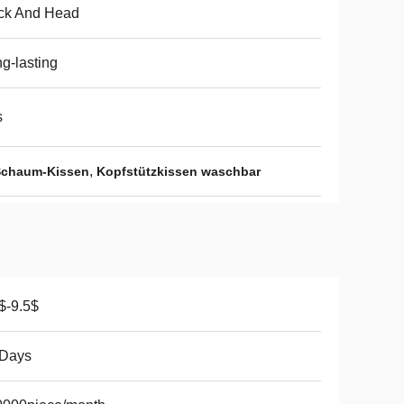
ck And Head
g-lasting
s
,
Schaum-Kissen
Kopfstützkissen waschbar
$-9.5$
 Days