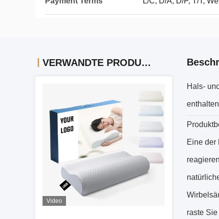
Payment Terms
L/C, D/A, D/P, T/T, 
Beschr
VERWANDTE PRODUKTE
Hals- un
enthalten
Produktb
Eine der
reagieren
natürlich
Wirbelsä
Video
raste Si