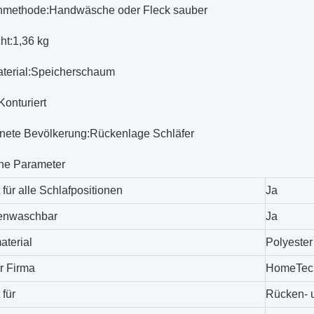
methode:
Handwäsche oder Fleck sauber
ht:
1,36 kg
terial:
Speicherschaum
Konturiert
nete Bevölkerung:
Rückenlage Schläfer
he Parameter
für alle Schlafpositionen
Ja
enwaschbar
Ja
terial
Polyester
r Firma
HomeTeck 
 für
Rücken- u