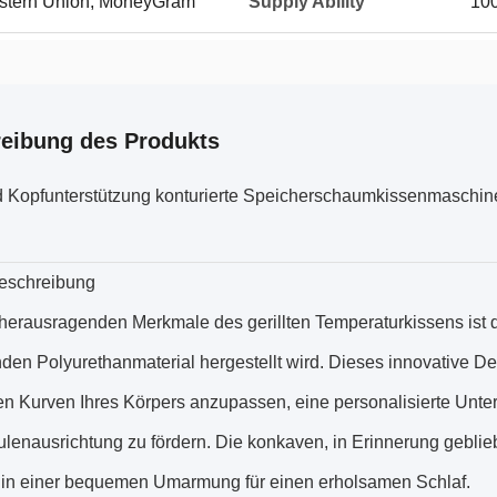
Western Union, MoneyGram
Supply Ability
10
eibung des Produkts
d Kopfunterstützung konturierte Speicherschaumkissenmas
eschreibung
 herausragenden Merkmale des gerillten Temperaturkissens ist 
den Polyurethanmaterial hergestellt wird. Dieses innovative De
en Kurven Ihres Körpers anzupassen, eine personalisierte Unter
ulenausrichtung zu fördern. Die konkaven, in Erinnerung gebl
e in einer bequemen Umarmung für einen erholsamen Schlaf.