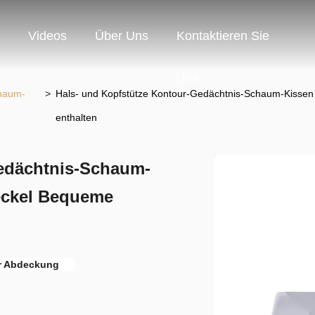
Videos
Über Uns
Kontaktieren Sie
Uns
chaum-
>
Hals- und Kopfstütze Kontour-Gedächtnis-Schaum-Kiss
enthalten
Gedächtnis-Schaum-
eckel Bequeme
r Abdeckung