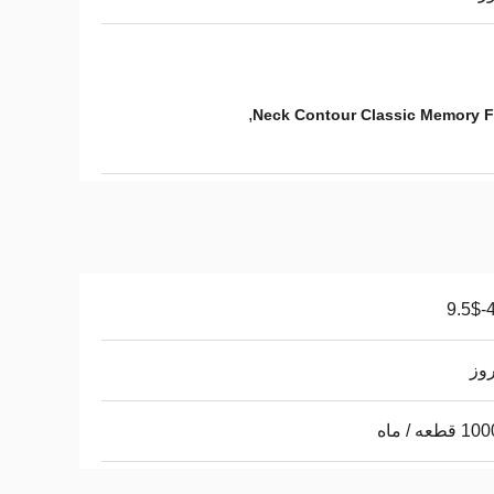
,
Neck Contour Classic Memory F
4.
طعه / ماه