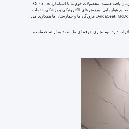
کارخانه های ما توسط BSCI ممیزی شده و دارای گواهینامه ISO 9001 با کنترل کیفیت سازمان یافته هستند. محصولات فوم ما با استاندارد Oeko-tex
ت دارند. با 10 سال تجربه صادرات، ما به صنایع هواپیمایی، ورزش های الکترونیکی و پزشکی خدمات
ارائه می دهیم و صدها محصول ثبت شده داریم. ما با برندهای بزرگی از جمله AndaSeat، McDonald's، KFC، فرودگاه ها و بیمارستان ها همکاری می
ات دارد. تیم تجاری حرفه ای ما متعهد به ارائه خدمات و