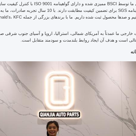
100 و گواهینامه SGS برای تضمین کیفیت مطابق
ارجی ما عمدتاً به آمریکای شمالی، استرالیا، اروپا و آسیای جنوب شرقی صادر
لی است و هدف آن ایجاد روابط بلندمدت و سودمند متقابل است.
نه