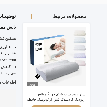
توضیحا
محصولات مرتبط
بالش ممو
تسکین فش
فناوری
فشار را فر
بهبود می ب
کاهش پ
می رساند و
اطلاعات 
ویدیو
بستر جدید پشت شکم خوابگاه بالش
ارتوپدیک گردنبندک کنتور ارگونومیک حافظه
بالش فوم سر ارتوپدیک