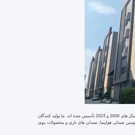
Hometeck International Limited دو کارخانه در ژائوچینگ، استان گوانگدونگ دارد که در سال های 2006 و 2023 تأسیس شده اند. ما تولید کنندگان
کوسن صندلی هواپیما، صندلی های بازی و محصولات موی