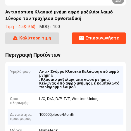
2
/
3
Αντισόρπιση Κλασικό μνήμη αφρό μαξιλάρι λαιμό
Σύνορο του τραχήλου Ορθοπεδική
Τιμή：4.5$-9.5$
MOQ：100
Καλύτερη τιμή
Επικοινωνήστε
Περιγραφή Προϊόντων
Υψηλό φως
Αντι- Σνόρρε Κλασικό Κελύφος από αφρό
μνήμης
,
,
Κλασικό μαξιλάρι από αφρό μνήμης
Κελώνας από αφρό μνήμης με καμπυλωτό
περίγραμμα λαιμού
Όροι
L/C, D/A, D/P, T/T, Western Union,
πληρωμής
Δυνατότητα
100000piece/Month
προσφοράς
Μάρκα
Hometeck