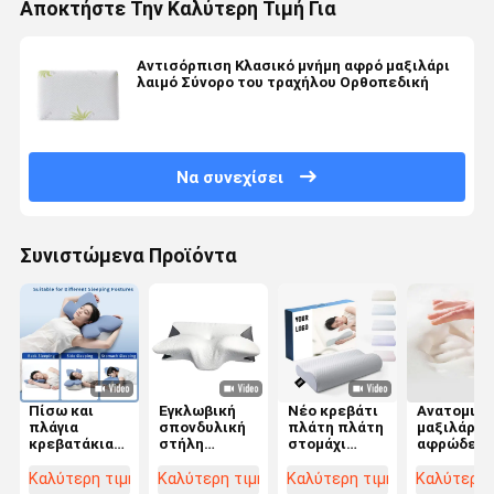
Αποκτήστε Την Καλύτερη Τιμή Για
Αντισόρπιση Κλασικό μνήμη αφρό μαξιλάρι
λαιμό Σύνορο του τραχήλου Ορθοπεδική
Να συνεχίσει
Συνιστώμενα Προϊόντα
Πίσω και
Εγκλωβική
Νέο κρεβάτι
Ανατομικό
πλάγια
σπονδυλική
πλάτη πλάτη
μαξιλάρι 
κρεβατάκια
στήλη
στομάχι
αφρώδες
με σχήμα
ευθυγράμμιση
Sleepier
υλικό μνή
μαξιλάρι από
μνήμης
Ορθοπεδικός
Η απόλυτ
Καλύτερη τιμή
Καλύτερη τιμή
Καλύτερη τιμή
Καλύτερη 
αφρό μνήμης
αφρός
μαξιλάρι
επιλογή γι