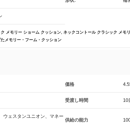
形状:
輪
ン
,
ク メモリー ショーム クッション
ネックコントール クラシック メモ
げたメモリー・フーム・クッション
価格
4.5
受渡し時間
10
T/T、ウェスタンユニオン、マネー
供給の能力
10