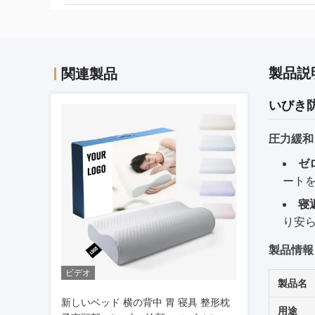
製品説
関連製品
いびき
圧力緩和
ゼ
ート
寝
り安
製品情報
ビデオ
製品名
新しいベッド 横の背中 胃 寝具 整形枕
用途