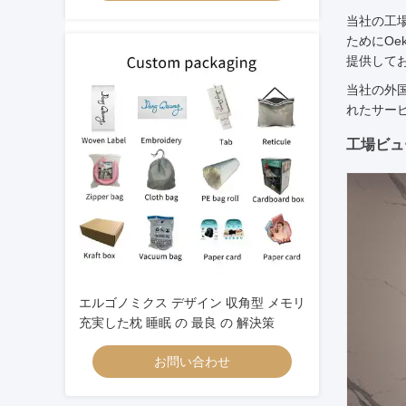
当社の工場
ためにOe
提供してお
当社の外
れたサー
工場ビュ
エルゴノミクス デザイン 収角型 メモリ
充実した枕 睡眠 の 最良 の 解決策
お問い合わせ