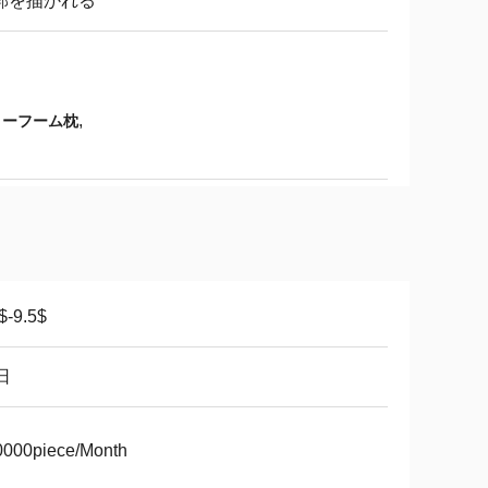
郭を描かれる
,
リーフーム枕
$-9.5$
日
0000piece/Month