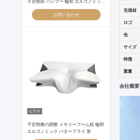
子宮頸部 バンブー 輪郭 エルゴノミック
メモリー 泡 枕 整形頭
充填材
お問い合わせ
ロゴ
色
サイズ
特徴
重量
会社概要
ビデオ
子宮頸椎の調整 メモリーフーム枕 輪郭
エルゴノミック バターフライ 形