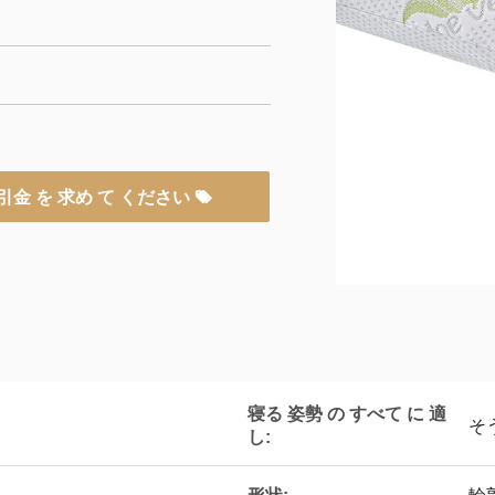
引金 を 求め て ください
寝る 姿勢 の すべて に 適
そ
し: