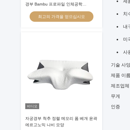
제품
경부 Bambu 프로파일 인체공학
Memory Foam Pillow 고형 머리
치수 
최고의 가격을 얻으십시오
내
미국
사용
기술 사
제품 이
제조업체
무게
비디오
인증
자궁경부 척추 정렬 메모리 폼 베개 윤곽
에르고노믹 나비 모양