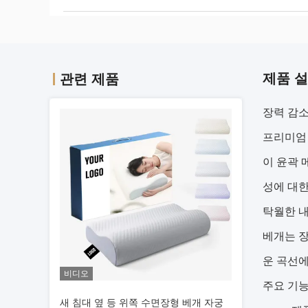
제품 
관련 제품
장력 감소
프리미엄 
이 윤곽 
성에 대한
탁월한 
베개는 
운 곡선에
비디오
주요 기
새 침대 옆 등 위쪽 수면장형 베개 자궁