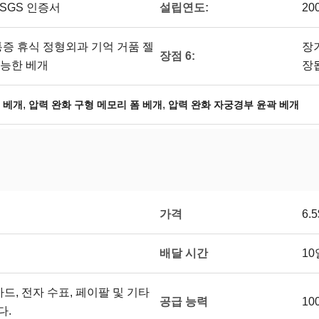
설립연도:
및 SGS 인증서
20
통증 휴식 정형외과 기억 거품 젤
장
장점 6:
가능한 베개
장
,
,
 베개
압력 완화 구형 메모리 폼 베개
압력 완화 자궁경부 윤곽 베개
가격
6.5
배달 시간
10
 카드, 전자 수표, 페이팔 및 기타
공급 능력
10
다.