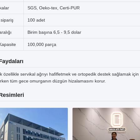
ikalar
SGS, Oeko-tex, Certi-PUR
sipariş
100 adet
aralığı
Birim başına 6,5 - 9,5 dolar
 Kapasite
100,000 parça
Faydaları
k özellikle servikal ağrıyı hafifletmek ve ortopedik destek sağlamak iç
ırken tüm gece omurganın düzgün hizalamasını korur.
Resimleri