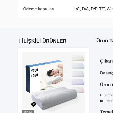
Ödeme koşulları
L/C, D/A, D/P, T/T, 
Ürün T
İLIŞKILI ÜRÜNLER
Çıkarı
Basınç
Ürün
Bu orto
artırmak
Temel 
Video