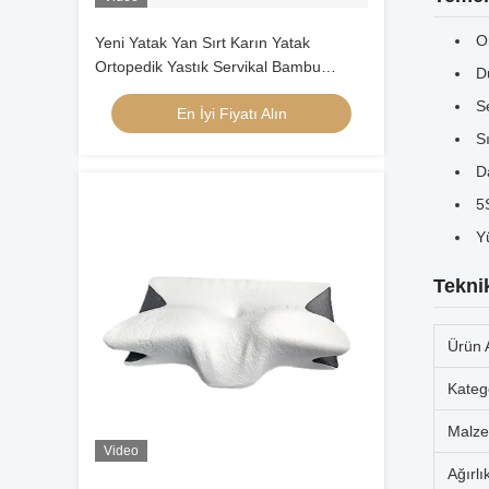
O
Yeni Yatak Yan Sırt Karın Yatak
Ortopedik Yastık Servikal Bambu
D
Kontür Ergonomik Hafıza Köpük Yastık
S
En İyi Fiyatı Alın
Ortopedik Baş
S
Da
5
Y
Teknik
Ürün 
Katego
Malz
Video
Ağırlı