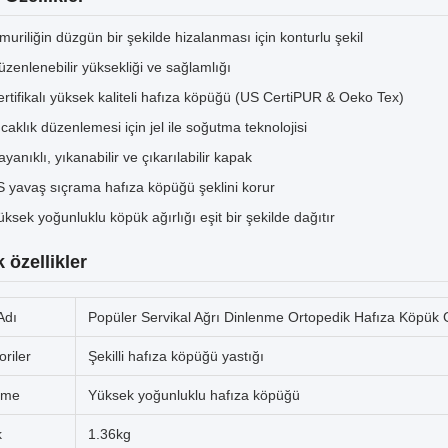
muriliğin düzgün bir şekilde hizalanması için konturlu şekil
üzenlenebilir yüksekliği ve sağlamlığı
ertifikalı yüksek kaliteli hafıza köpüğü (US CertiPUR & Oeko Tex)
ıcaklık düzenlemesi için jel ile soğutma teknolojisi
yanıklı, yıkanabilir ve çıkarılabilir kapak
S yavaş sıçrama hafıza köpüğü şeklini korur
üksek yoğunluklu köpük ağırlığı eşit bir şekilde dağıtır
 özellikler
Adı
Popüler Servikal Ağrı Dinlenme Ortopedik Hafıza Köpük G
riler
Şekilli hafıza köpüğü yastığı
eme
Yüksek yoğunluklu hafıza köpüğü
k
1.36kg