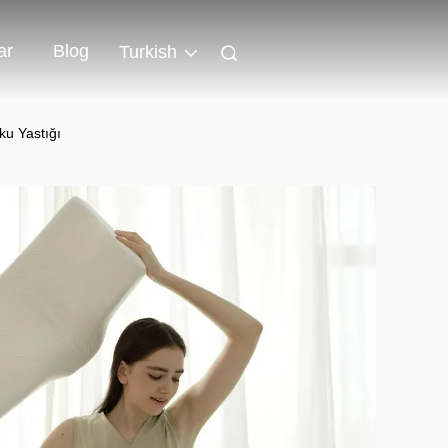
ar
Blog
Turkish
ku Yastığı