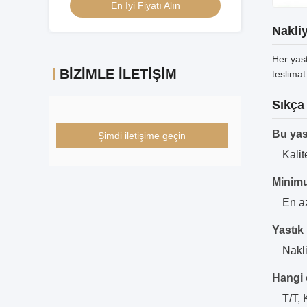
En İyi Fiyatı Alın
Nakli
Her yas
BIZIMLE İLETIŞIM
teslima
Sıkça
Bu yast
Şimdi iletişime geçin
Kalit
Minimu
En az
Yastık
Nakli
Hangi 
T/T,