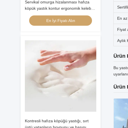
Servikal omurga hizalanması hafıza
Sertif
köpük yastık kontur ergonomik kelebek
şeklinde
En az 
En İyi Fiyatı Alın
Fiyat 
Aylık
Ürün 
Bu yastı
uyarlan
Ürün 
Kontresli hafıza köpüğü yastığı, sırt
üstü yatanların boynunu ve başını