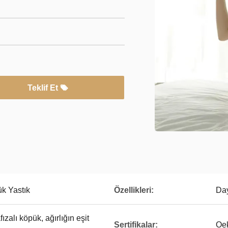
Teklif Et
ük Yastık
Özellikleri:
Day
zalı köpük, ağırlığın eşit
Sertifikalar:
Oek