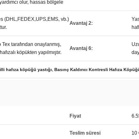
yardımcı olur, hassas bölgele
res (DHL,FEDEX,UPS,EMS, vb.)
Yas
Avantaj 2:
tur.
haf
Tex tarafından onaylanmış,
Uzu
Avantaj 6:
hafızalı köpükten yapılmıştır.
day
,
illi hafıza köpüğü yastığı
Basınç Kaldırıcı Kontresli Hafıza Köpüğ
Fiyat
6.5
Teslim süresi
10