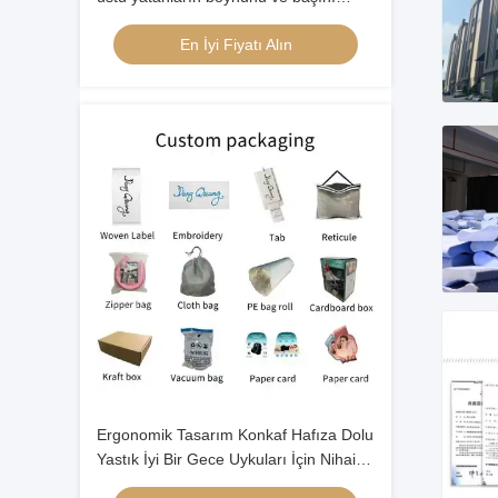
düzeltmek için en iyi seçimdir.
En İyi Fiyatı Alın
Ergonomik Tasarım Konkaf Hafıza Dolu
Yastık İyi Bir Gece Uykuları İçin Nihai
Çözüm