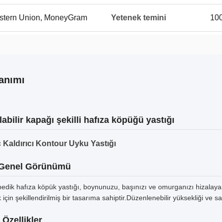
Western Union, MoneyGram
Yetenek temini
100
anımı
labilir kapağı şekilli hafıza köpüğü yastığı
 Kaldırıcı Kontour Uyku Yastığı
 Genel Görünümü
pedik hafıza köpük yastığı, boynunuzu, başınızı ve omurganızı hizalayar
 için şekillendirilmiş bir tasarıma sahiptir.Düzenlenebilir yüksekliği ve sa
Özellikler