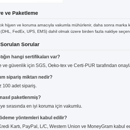
ye ve Paketleme
tık hijyen ve koruma amacıyla vakumla mühürlenir, daha sonra marka ka
t (DHL, FedEx, UPS, EMS) dahil olmak üzere birden fazla nakliye seçen
 Sorulan Sorular
ığın hangi sertifikaları var?
e ve güvenlik için SGS, Oeko-tex ve Certi-PUR tarafından onayl
m sipariş miktarı nedir?
 100 adet sipariş.
 nasıl paketlenmiş?
ye sırasında en iyi koruma için vakumlu.
ödeme yöntemleri kabul edilir?
 Kredi Kartı, PayPal, L/C, Western Union ve MoneyGram kabul e