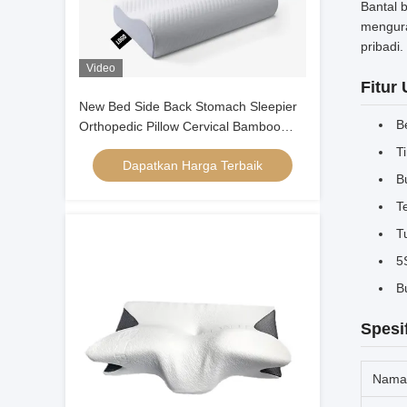
Bantal 
mengura
pribadi.
Video
Fitur
New Bed Side Back Stomach Sleepier
B
Orthopedic Pillow Cervical Bamboo
Contour Ergonomic Memory Foam
T
Dapatkan Harga Terbaik
Pillow Kepala Orthopedic
B
T
T
5
B
Spesi
Nama