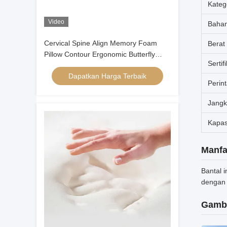
Kateg
Video
Baha
Cervical Spine Align Memory Foam
Berat
Pillow Contour Ergonomic Butterfly
Sertif
Shape
Dapatkan Harga Terbaik
Perin
Jangk
Kapas
Manfa
Bantal 
dengan 
Gamb