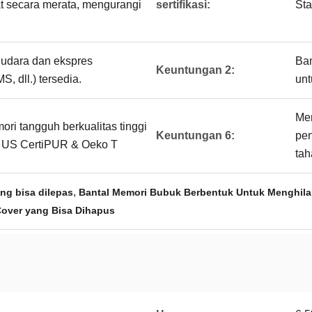
at secara merata, mengurangi
sertifikasi:
Sta
 udara dan ekspres
Ban
Keuntungan 2:
dll.) tersedia.
unt
Me
ori tangguh berkualitas tinggi
Keuntungan 6:
pe
eh US CertiPUR & Oeko T
tah
,
ng bisa dilepas
Bantal Memori Bubuk Berbentuk Untuk Menghil
Cover yang Bisa Dihapus