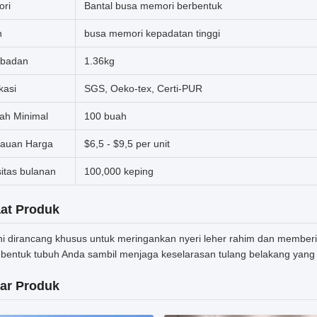
ori
Bantal busa memori berbentuk
n
busa memori kepadatan tinggi
 badan
1.36kg
ikasi
SGS, Oeko-tex, Certi-PUR
tah Minimal
100 buah
auan Harga
$6,5 - $9,5 per unit
itas bulanan
100,000 keping
at Produk
ini dirancang khusus untuk meringankan nyeri leher rahim dan membe
bentuk tubuh Anda sambil menjaga keselarasan tulang belakang yang
ar Produk