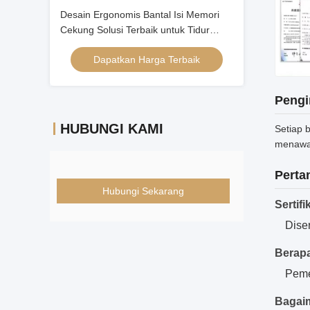
Desain Ergonomis Bantal Isi Memori
Cekung Solusi Terbaik untuk Tidur
Malam yang Nyenyak
Dapatkan Harga Terbaik
Pengi
HUBUNGI KAMI
Setiap 
menawar
Perta
Hubungi Sekarang
Sertifi
Dise
Berap
Peme
Bagai