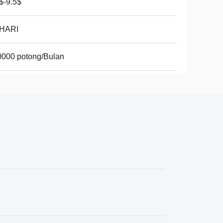
$-9.5$
 HARI
0000 potong/Bulan