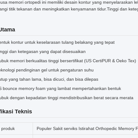
busa memori ortopedi ini memiliki desain kontur yang menyelaraskan le
ngi titik tekanan dan meningkatkan kenyamanan tidur.Tinggi dan ke
 Utama
entuk kontur untuk keselarasan tulang belakang yang tepat
inggi dan ketegasan yang dapat disesuaikan
ubuk memori berkualitas tinggi bersertifikat (US CertiPUR & Oeko Tex)
eknologi pendinginan gel untuk pengaturan suhu
utup yang tahan lama, bisa dicuci, dan bisa dilepas
S bounce memory foam yang lambat mempertahankan bentuk
ubuk dengan kepadatan tinggi mendistribusikan berat secara merata
fikasi Teknis
 produk
Populer Sakit serviks Istirahat Orthopedic Memory 