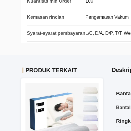
Kuantitas min Order
100
Kemasan rincian
Pengemasan Vakum
Syarat-syarat pembayaran
L/C, D/A, D/P, T/T, 
Deskri
PRODUK TERKAIT
Banta
Bantal
Ringk