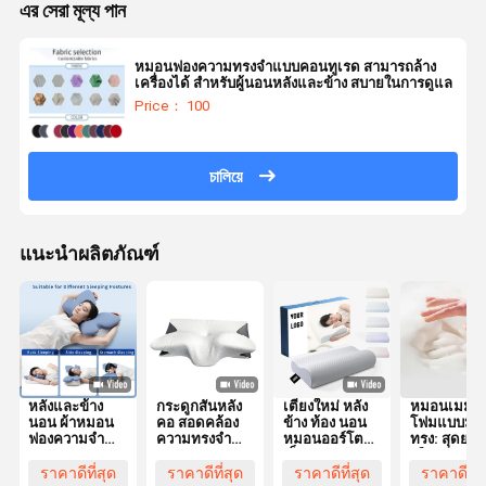
এর সেরা মূল্য পান
หมอนฟองความทรงจําแบบคอนทูเรด สามารถล้าง
เครื่องได้ สําหรับผู้นอนหลังและข้าง สบายในการดูแล
Price： 100
চালিয়ে
แนะนำผลิตภัณฑ์
หลังและข้าง
กระดูกสันหลัง
เตียงใหม่ หลัง
หมอนเมมโม
นอน ผ้าหมอน
คอ สอดคล้อง
ข้าง ท้อง นอน
โฟมแบบมีรู
ฟองความจํา
ความทรงจํา
หมอนออร์โต
ทรง: สุดยอด
ทรงรูปทรง
หมอนฟอง
เป็ด คอคอัมพู
เลือกสำหรั
พร้อมผ้าคลุม
ขอบเขต
คอนทัวร์เออร์
จัดตำแหน่ง
ราคาดีที่สุด
ราคาดีที่สุด
ราคาดีที่สุด
ราคาดีที่ส