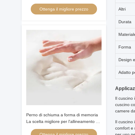
ergonomica a forma di farfalla
Ottenga il migliore prezzo
Altri
Durata
Material
Forma
Design 
Adatto p
Applicaz
Il cuscino
cuscino co
camere da 
Perno di schiuma a forma di memoria
La scelta migliore per l'allineamento del
Il cuscino
collo e della testa dei dormienti a
comfort e 
Ottenga il migliore prezzo
per uso p
schiena