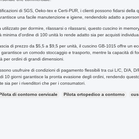
tificazioni di SGS, Oeko-tex e Certi-PUR, i clienti possono fidarsi della 
arantisce una facile manutenzione e igiene, rendendolo adatto a persone
utilizzato per dormire, rilassarsi o rilassarsi, questo cuscino in memory 
à minima d'ordine di 100 unità lo rende adatto sia per acquisti individual
scia di prezzo da $5,5 a $9,5 per unità, il cuscino GB-1015 offre un ec
 garantisce un comodo stoccaggio e trasporto, mentre la capacità di fo
tà per ordini di grandi dimensioni.
possono usufruire di condizioni di pagamento flessibili tra cui L/C, D/A,
i 10 giorni garantisce la pronta evasione degli ordini, rendendo que
e sia per i rivenditori che per i consumatori.
Pilota di contorno cervicale
Pilota ortopedico a contorno
cus