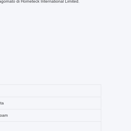
 sagomato di Hometeck International Limited.
sta
Foam