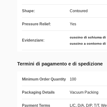
Shape:
Contoured
Pressure Relief:
Yes
cuscino di schiuma di m
Evidenziare:
cuscino a contorno di f
Termini di pagamento e di spedizione
Minimum Order Quantity
100
Packaging Details
Vacuum Packing
Payment Terms
L/C, D/A, D/P, T/T, 