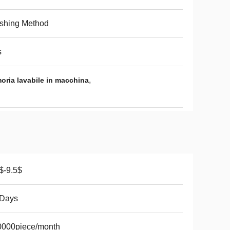
shing Method
s
,
oria lavabile in macchina
$-9.5$
 Days
0000piece/month