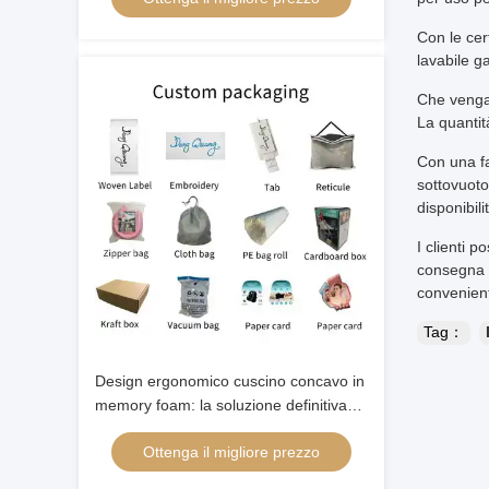
Con le cer
lavabile g
Che venga 
La quantit
Con una fa
sottovuoto
disponibili
I clienti 
consegna d
convenient
Tag：
Design ergonomico cuscino concavo in
memory foam: la soluzione definitiva
per un sonno riposante
Ottenga il migliore prezzo