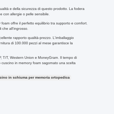
qualità e della sicurezza di questo prodotto. La fodera
 con allergie o pelle sensibile.
foam offre il perfetto equilibrio tra supporto e comfort.
i che all'ingrosso.
cellente rapporto qualità-prezzo. L'imballaggio
rnitura di 100.000 pezzi al mese garantisce la
 D/P, T/T, Western Union e MoneyGram. Il tempo di
sto cuscino in memory foam sagomato una scelta
cino in schiuma per memoria ortopedica