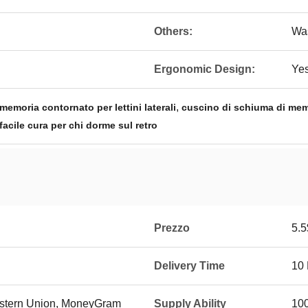
Others:
Wa
Ergonomic Design:
Ye
,
emoria contornato per lettini laterali
cuscino di schiuma di mem
acile cura per chi dorme sul retro
Prezzo
5.5
Delivery Time
10
Western Union, MoneyGram
Supply Ability
10