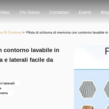
Video
Chi Siamo
Contattaci
Eventi
Blo
ma Di Contorno
>
Pilota di schiuma di memoria con contorno lavabile in 
 contorno lavabile in
e laterali facile da
 laterali
a
retro