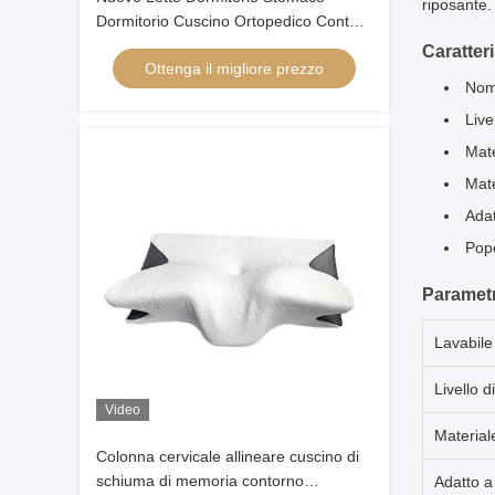
riposante.
Dormitorio Cuscino Ortopedico Contour
Cervicale Bambù Ergonomica Memoria
Caratter
Ottenga il migliore prezzo
Cuscino di schiuma Testa Ortopedica
Nom
Live
Mat
Mate
Adat
Popo
Parametr
Lavabile 
Livello d
Video
Material
Colonna cervicale allineare cuscino di
schiuma di memoria contorno
Adatto a 