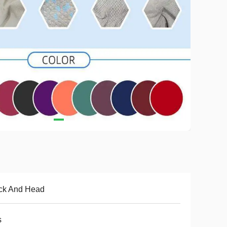
ck And Head
s