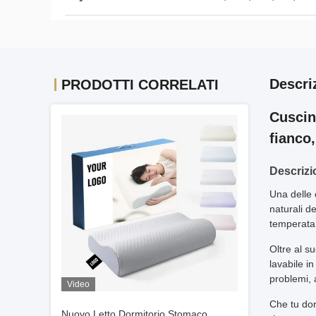
Descri
PRODOTTI CORRELATI
Cuscin
fianco,
Descrizi
Una delle 
naturali d
temperata 
Oltre al s
lavabile in
problemi, 
Video
Che tu dor
Nuovo Letto Dormitorio Stomaco