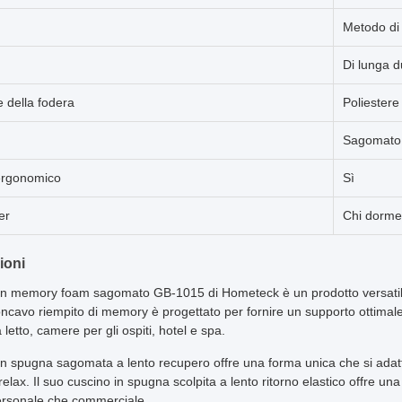
Metodo di
Di lunga d
e della fodera
Poliestere
Sagomato
ergonomico
Sì
er
Chi dorme 
ioni
 in memory foam sagomato GB-1015 di Hometeck è un prodotto versatile a
ncavo riempito di memory è progettato per fornire un supporto ottimale pe
letto, camere per gli ospiti, hotel e spa.
 in spugna sagomata a lento recupero offre una forma unica che si adatt
relax. Il suo cuscino in spugna scolpita a lento ritorno elastico offre u
ersonale che commerciale.