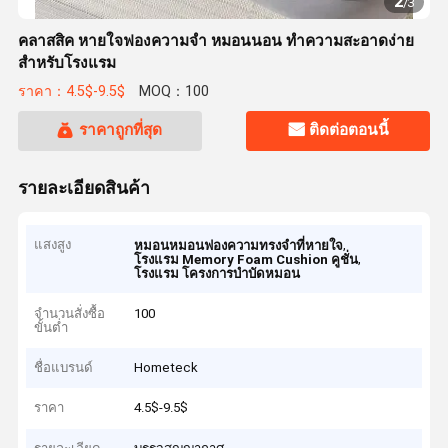
2
/
3
คลาสสิค หายใจฟองความจํา หมอนนอน ทําความสะอาดง่าย
สําหรับโรงแรม
ราคา：4.5$-9.5$
MOQ：100
ราคาถูกที่สุด
ติดต่อตอนนี้
รายละเอียดสินค้า
แสงสูง
,
หมอนหมอนฟองความทรงจําที่หายใจ
,
โรงแรม Memory Foam Cushion คูชั่น
โรงแรม โครงการบําบัดหมอน
จำนวนสั่งซื้อ
100
ขั้นต่ำ
ชื่อแบรนด์
Hometeck
ราคา
4.5$-9.5$