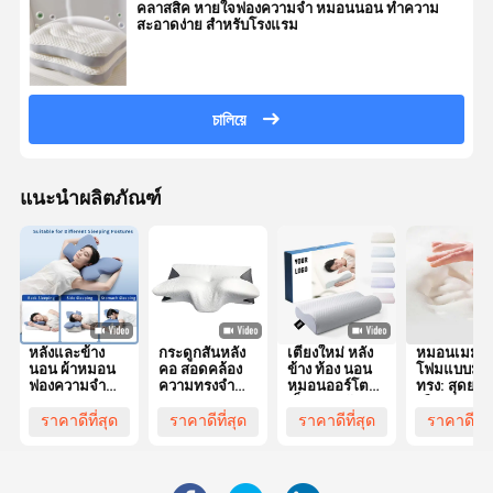
คลาสสิค หายใจฟองความจํา หมอนนอน ทําความ
สะอาดง่าย สําหรับโรงแรม
চালিয়ে
แนะนำผลิตภัณฑ์
หลังและข้าง
กระดูกสันหลัง
เตียงใหม่ หลัง
หมอนเมมโม
นอน ผ้าหมอน
คอ สอดคล้อง
ข้าง ท้อง นอน
โฟมแบบมีรู
ฟองความจํา
ความทรงจํา
หมอนออร์โต
ทรง: สุดยอด
ทรงรูปทรง
หมอนฟอง
เป็ด คอคอัมพู
เลือกสำหรั
พร้อมผ้าคลุม
ขอบเขต
คอนทัวร์เออร์
จัดตำแหน่ง
ราคาดีที่สุด
ราคาดีที่สุด
ราคาดีที่สุด
ราคาดีที่ส
พอลิเอสเตอร์
ergonomic รูป
กอนอมิค ความ
และศีรษะของ
เหมาะสําหรับ
แบบกระพริก
จํา หมอนฟอง
ที่นอนหงาย
ซักเครื่อง
หัวออร์โตเป็ด