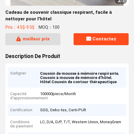
2
/
3
Cadeau de souvenir classique respirant, facile à
nettoyer pour l'hôtel
Prix：4.5$-9.5$
MOQ：100
meilleur prix
Contactez
Description De Produit
Surligner
,
Coussin de mousse à mémoire respirante
,
Coussin à mousse de mémoire d'hôtel
Hôtel Coussin de contour thérapeutique
Capacité
100000piece/Month
d'approvisionnement
Certification
SGS, Oeko-tex, Certi-PUR
Conditions
LC, D/A, D/P, T/T, Western Union, MoneyGram
de paiement