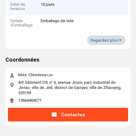
Délai de
10 jours
livraison
Détails
Emballage de vide
d'emballage
Regardez plus
Coordonnées
Miss. Christinna Liu
4/F, bâtiment D9, n° 6, avenue Jinxin, parc industriel de
Jintao, ville de Jinli, district de Gaoyao, ville de Zhaoqing,
529159
13660404071
Contactez