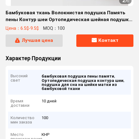
2
/
6
Бамбуковая ткань Волокнистая подушка Память
пены Контур шеи Ортопедическая шейная подушка
сна
Цена：6.5$-9.5$
MOQ：100
Лучшая цена
Контакт
Характер Продукции
Высокий
,
бамбуковая подушка пены памяти
свет
,
Ортопедическая подушка контура шеи
подушка для сна на шейке матки из
бамбуковой ткани
Время
10 дней
доставки
Количество
100
мин заказа
Место
КНР
происхождения