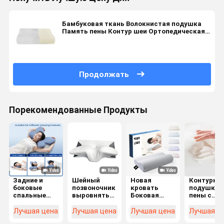
Бамбуковая ткань Волокнистая подушка
Память пены Контур шеи Ортопедическая
шейная подушка сна
Продолжать
Порекомендованные Продукты
Задние и
Шейный
Новая
Контурна
боковые
позвоночник
кровать
подушка и
спальные
выровнять
Боковая
пены с
подушки из
память пены
спина
эффектом
формованной
подушка
Желудок
памяти -
Лучшая цена
Лучшая цена
Лучшая цена
Лучшая ц
пены памяти
Контур
Спящий
идеальны