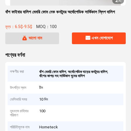
2
/
6
বাঁশ ফাইবার বালিশ মেমরি ফোম নেক কনট্যুর অর্থোপেডিক সার্ভিকাল স্লিপ বালিশ
মূল্য：6.5$-9.5$
MOQ：100
ভালো দাম
এখন যোগাযোগ
পণ্যের বর্ণনা
লক্ষণীয় করা
,
,
বাঁশ মেমরি ফোম বালিশ
অর্থোপেডিক ঘাড়ের কনট্যুর বালিশ
বাঁশের কাপড় সহ সার্ভিকাল ঘুমের বালিশ
উৎপত্তি স্থল
চীন
ডেলিভারি সময়
10 দিন
ন্যূনতম চাহিদার
100
পরিমাণ
পরিচিতিমুলক নাম
Hometeck