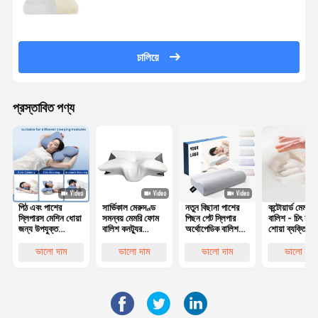
চালিয়ে
প্রস্তাবিত পণ্য
পিঠ এবং পাশের
সার্ভিকাল মেরুদণ্ড
নতুন বিছানা পাশের
কন্টোয়ার্ড মেমরি
স্লিপারস মেশিন ধোয়া
সমন্বয় মেমরি ফোম
পিছন পেট স্লিপার
বালিশ - চিৎ হয়ে
জন্য উপযুক্ত
বালিশ কনট্যুর
অর্থোপেডিক বালিশ
শোয়া ব্যক্তিদের 
পলিস্টার কভার সহ
Ergonomic
সার্ভিকাল বাঁশ কনট্যুর
এবং মাথার
কনট্যুরযুক্ত মেমরি
প্রজাপতি আকৃতির
আর্গোনমিক মেমরি
সারিবদ্ধকরণের জ
ভালো দাম
ভালো দাম
ভালো দাম
ভালো দাম
ফোম বালিশ
ফোম বালিশ
সেরা পছন্দ
অর্থোপেডিক হেড