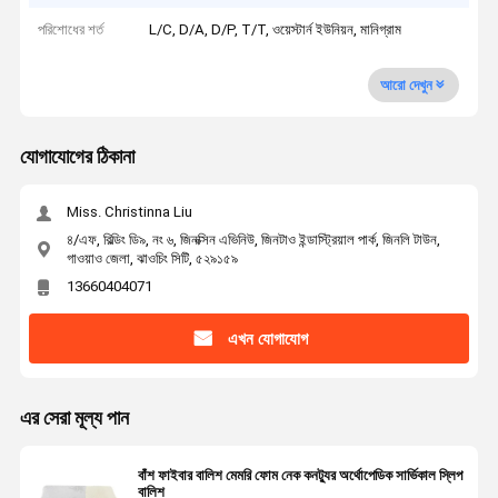
পরিশোধের শর্ত
L/C, D/A, D/P, T/T, ওয়েস্টার্ন ইউনিয়ন, মানিগ্রাম
আরো দেখুন
যোগাযোগের ঠিকানা
Miss. Christinna Liu
৪/এফ, বিল্ডিং ডি৯, নং ৬, জিনক্সিন এভিনিউ, জিনটাও ইন্ডাস্ট্রিয়াল পার্ক, জিনলি টাউন,
গাওয়াও জেলা, ঝাওচিং সিটি, ৫২৯১৫৯
13660404071
এখন যোগাযোগ
এর সেরা মূল্য পান
বাঁশ ফাইবার বালিশ মেমরি ফোম নেক কনট্যুর অর্থোপেডিক সার্ভিকাল স্লিপ
বালিশ