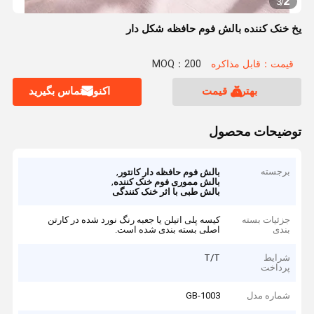
2
3
/
یخ خنک کننده بالش فوم حافظه شکل دار
قیمت：قابل مذاکره
MOQ：200
بهترین قیمت
اکنون تماس بگیرید
توضیحات محصول
برجسته
,
بالش فوم حافظه دار کانتور
,
بالش مموری فوم خنک کننده
بالش طبی با اثر خنک کنندگی
جزئیات بسته
کیسه پلی اتیلن یا جعبه رنگ نورد شده در کارتن
بندی
اصلی بسته بندی شده است.
شرایط
T/T
پرداخت
شماره مدل
GB-1003