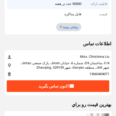
قابلیت ارائه
50000 عدد در هفته
قیمت
قابل مذاکره
بیشتر ببینید
اطلاعات تماس
Miss. Christinna Liu
4/F، ساختمان D9، شماره 6، خیابان Jinxin، پارک صنعتی Jintao،
شهر Jinli، منطقه Gaoyao، شهر Zhaoqing، 529159
13660404071
اکنون تماس بگیرید
بهترين قيمت رو براي