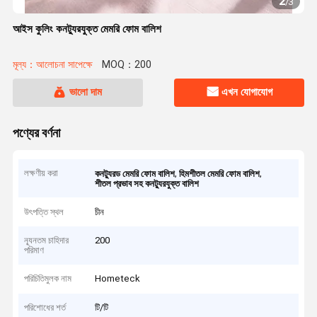
2
/
3
আইস কুলিং কনট্যুরযুক্ত মেমরি ফোম বালিশ
মূল্য：আলোচনা সাপেক্ষে
MOQ：200
ভালো দাম
এখন যোগাযোগ
পণ্যের বর্ণনা
লক্ষণীয় করা
,
,
কনট্যুরড মেমরি ফোম বালিশ
হিমশীতল মেমরি ফোম বালিশ
শীতল প্রভাব সহ কনট্যুরযুক্ত বালিশ
উৎপত্তি স্থল
চীন
ন্যূনতম চাহিদার
200
পরিমাণ
পরিচিতিমুলক নাম
Hometeck
পরিশোধের শর্ত
টি/টি