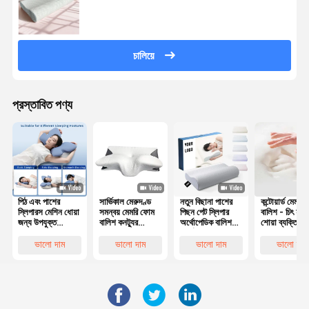
চালিয়ে
প্রস্তাবিত পণ্য
পিঠ এবং পাশের
সার্ভিকাল মেরুদণ্ড
নতুন বিছানা পাশের
কন্টোয়ার্ড মেমরি
স্লিপারস মেশিন ধোয়া
সমন্বয় মেমরি ফোম
পিছন পেট স্লিপার
বালিশ - চিৎ হয়ে
জন্য উপযুক্ত
বালিশ কনট্যুর
অর্থোপেডিক বালিশ
শোয়া ব্যক্তিদের 
পলিস্টার কভার সহ
Ergonomic
সার্ভিকাল বাঁশ কনট্যুর
এবং মাথার
কনট্যুরযুক্ত মেমরি
প্রজাপতি আকৃতির
আর্গোনমিক মেমরি
সারিবদ্ধকরণের জ
ভালো দাম
ভালো দাম
ভালো দাম
ভালো দাম
ফোম বালিশ
ফোম বালিশ
সেরা পছন্দ
অর্থোপেডিক হেড