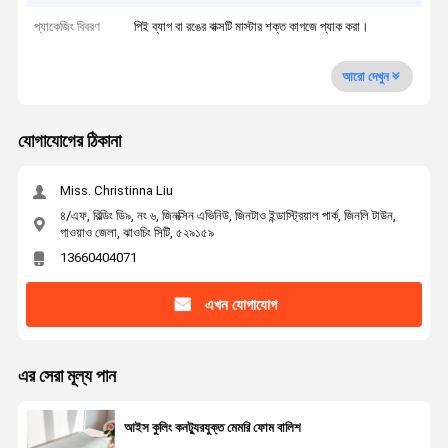
প্যাকেজিং বিবরণ
পিই ব্যাগ বা রঙের বাক্সটি মাস্টার শক্ত কাগজে প্যাক করা।
আরো দেখুন
যোগাযোগের ঠিকানা
Miss. Christinna Liu
৪/এফ, বিল্ডিং ডি৯, নং ৬, জিনক্সিন এভিনিউ, জিনটাও ইন্ডাস্ট্রিয়াল পার্ক, জিনলি টাউন,
গাওয়াও জেলা, ঝাওচিং সিটি, ৫২৯১৫৯
13660404071
এখন যোগাযোগ
এর সেরা মূল্য পান
আইস কুলিং কনট্যুরযুক্ত মেমরি ফোম বালিশ