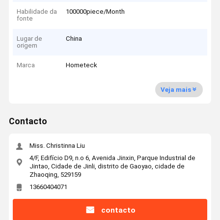
Habilidade da
100000piece/Month
fonte
Lugar de
China
origem
Marca
Hometeck
Veja mais
Contacto
Miss. Christinna Liu
4/F, Edifício D9, n.o 6, Avenida Jinxin, Parque Industrial de
Jintao, Cidade de Jinli, distrito de Gaoyao, cidade de
Zhaoqing, 529159
13660404071
contacto