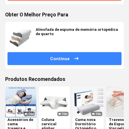
Obter O Melhor Preço Para
Almofada de espuma de memória ortopédica
de quarto
Continue
Produtos Recomendados
Acessórios de
Coluna
Cama nova
Travesseir
cama
cervical
Dormitório
de Espuma
traseira e
alinhar
Ortopédico
Viscoelást